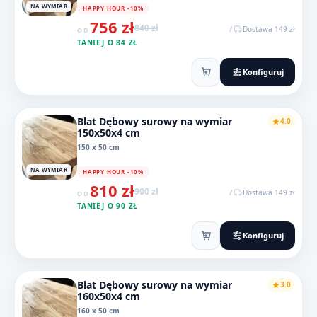
NA WYMIAR
HAPPY HOUR -10%
756 zł
840 zł
/
Dostawa 149 zł
OD
TANIEJ O 84 ZŁ
Konfiguruj
Blat Dębowy surowy na wymiar
4.0
150x50x4 cm
150 x 50 cm
NA WYMIAR
HAPPY HOUR -10%
810 zł
900 zł
/
Dostawa 149 zł
OD
TANIEJ O 90 ZŁ
Konfiguruj
Blat Dębowy surowy na wymiar
3.0
160x50x4 cm
160 x 50 cm