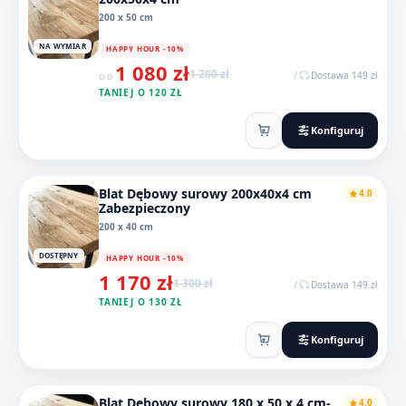
200 x 50 cm
NA WYMIAR
HAPPY HOUR -10%
1 080 zł
1 200 zł
/
Dostawa 149 zł
OD
TANIEJ O 120 ZŁ
Konfiguruj
Blat Dębowy surowy 200x40x4 cm
4.0
Zabezpieczony
200 x 40 cm
DOSTĘPNY
HAPPY HOUR -10%
1 170 zł
1 300 zł
/
Dostawa 149 zł
TANIEJ O 130 ZŁ
Konfiguruj
Blat Dębowy surowy 180 x 50 x 4 cm-
4.0