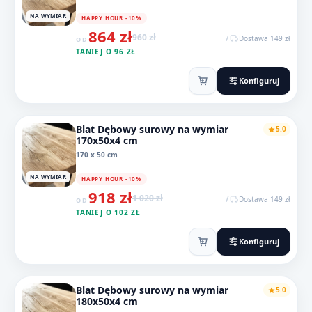
NA WYMIAR
HAPPY HOUR -10%
864 zł
960 zł
/
Dostawa 149 zł
OD
TANIEJ O 96 ZŁ
Konfiguruj
Blat Dębowy surowy na wymiar
5.0
170x50x4 cm
170 x 50 cm
NA WYMIAR
HAPPY HOUR -10%
918 zł
1 020 zł
/
Dostawa 149 zł
OD
TANIEJ O 102 ZŁ
Konfiguruj
Blat Dębowy surowy na wymiar
5.0
180x50x4 cm