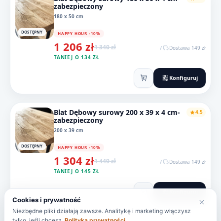
zabezpieczony
180 x 50 cm
DOSTĘPNY
HAPPY HOUR -10%
1 206 zł
1 340 zł
/
Dostawa 149 zł
TANIEJ O 134 ZŁ
Konfiguruj
Blat Dębowy surowy 200 x 39 x 4 cm-
4.5
zabezpieczony
200 x 39 cm
DOSTĘPNY
HAPPY HOUR -10%
1 304 zł
1 449 zł
/
Dostawa 149 zł
TANIEJ O 145 ZŁ
Konfiguruj
Cookies i prywatność
Niezbędne pliki działają zawsze. Analitykę i marketing włączysz
tylko, jeśli chcesz.
Polityka prywatności