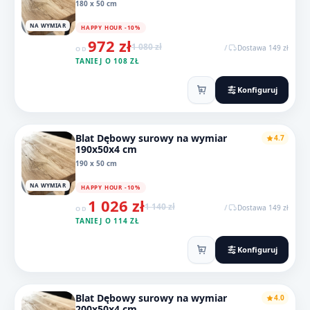
180 x 50 cm
NA WYMIAR
HAPPY HOUR -10%
972 zł
1 080 zł
/
Dostawa 149 zł
OD
TANIEJ O 108 ZŁ
Konfiguruj
Blat Dębowy surowy na wymiar
4.7
190x50x4 cm
190 x 50 cm
NA WYMIAR
HAPPY HOUR -10%
1 026 zł
1 140 zł
/
Dostawa 149 zł
OD
TANIEJ O 114 ZŁ
Konfiguruj
Blat Dębowy surowy na wymiar
4.0
200x50x4 cm