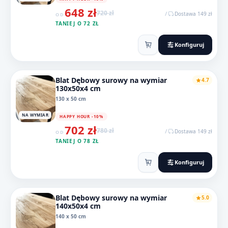
648 zł
720 zł
/
Dostawa 149 zł
OD
TANIEJ O 72 ZŁ
Konfiguruj
Blat Dębowy surowy na wymiar
4.7
130x50x4 cm
130 x 50 cm
NA WYMIAR
HAPPY HOUR -10%
702 zł
780 zł
/
Dostawa 149 zł
OD
TANIEJ O 78 ZŁ
Konfiguruj
Blat Dębowy surowy na wymiar
5.0
140x50x4 cm
140 x 50 cm