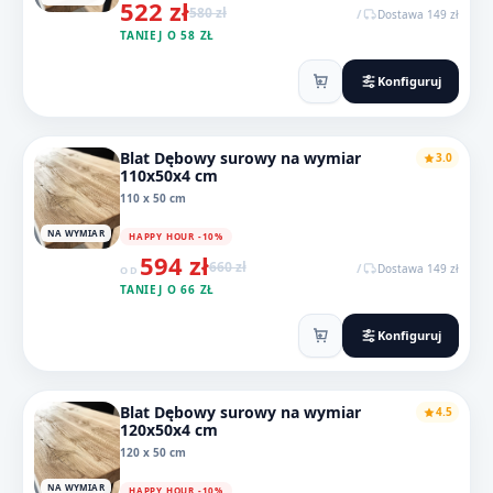
522 zł
580 zł
/
Dostawa 149 zł
TANIEJ O 58 ZŁ
Konfiguruj
Blat Dębowy surowy na wymiar
3.0
110x50x4 cm
110 x 50 cm
NA WYMIAR
HAPPY HOUR -10%
594 zł
660 zł
/
Dostawa 149 zł
OD
TANIEJ O 66 ZŁ
Konfiguruj
Blat Dębowy surowy na wymiar
4.5
120x50x4 cm
120 x 50 cm
NA WYMIAR
HAPPY HOUR -10%