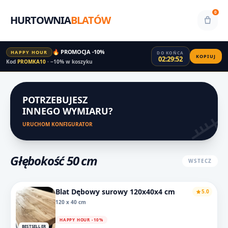
0
HURTOWNIA
BLATÓW
🔥 PROMOCJA -10%
HAPPY HOUR
DO KOŃCA
KOPIUJ
02:29:52
Kod
PROMKA10
· −10% w koszyku
POTRZEBUJESZ
INNEGO WYMIARU?
URUCHOM KONFIGURATOR
Głębokość 50 cm
WSTECZ
Blat Dębowy surowy 120x40x4 cm
5.0
120 x 40 cm
HAPPY HOUR -10%
BESTSELLER