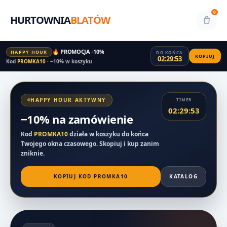
0
HURTOWNIA
BLATÓW
🔥 PROMOCJA -10%
HAPPY HOUR
DO KOŃCA
KOPIUJ
02:29:53
Kod
PROMKA10
· −10% w koszyku
HAPPY HOUR AKTYWNY
TIMER
02:29:53
−10% na zamówienie
Kod
PROMKA10
działa w koszyku do końca
Twojego okna czasowego. Skopiuj i kup zanim
zniknie.
KOPIUJ KOD PROMKA10
KATALOG