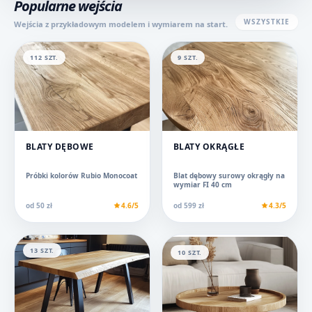
Popularne wejścia
WSZYSTKIE
Wejścia z przykładowym modelem i wymiarem na start.
112 SZT.
9 SZT.
BLATY DĘBOWE
BLATY OKRĄGŁE
Próbki kolorów Rubio Monocoat
Blat dębowy surowy okrągły na
wymiar FI 40 cm
od 50 zł
4.6/5
od 599 zł
4.3/5
13 SZT.
10 SZT.