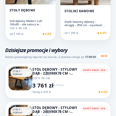
STOŁY DĘBOWE
STOLIKI KAWOWE
Stół dębowy Modern Loft
Stolik kawowy dębowy –
160x80 – siła natury w
okrągły – Ø50 cm – wysokość 40
industrialnej formie
160 X 80 CM
cm - loft
od 1 299 zł
4.4/5
od 3 199 zł
4.8/5
Dzisiejsze promocje i wybory
DZIŚ
Rabat pokazujemy wprost na karcie, a zestaw rotuje za
17:09:59
STÓŁ DĘBOWY - STYLOWY
HAPPY HOUR -10%
STOŁY
DĄB - 220X90X78 CM -
DĘBOWE
GRUBOŚĆ BLATU 4 CM
220 X 90 CM
3 761 zł
4 179 zł
Taniej o 418 zł
4.9/5
STÓŁ DĘBOWY - STYLOWY
HAPPY HOUR -10%
STOŁY
DĄB - 200X90X78 CM -
DĘBOWE
GRUBOŚĆ BLATU 4 CM