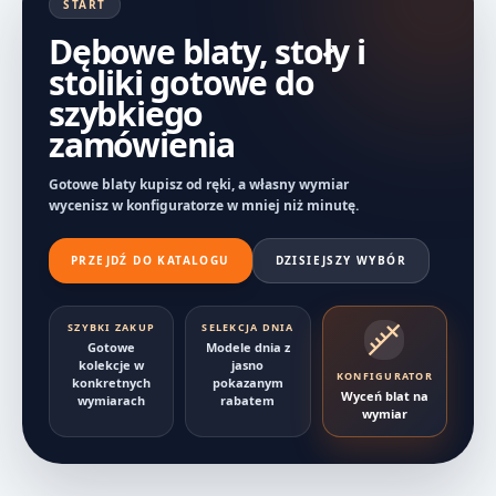
START
Dębowe blaty, stoły i
stoliki gotowe do
szybkiego
zamówienia
Gotowe blaty kupisz od ręki, a własny wymiar
wycenisz w konfiguratorze w mniej niż minutę.
PRZEJDŹ DO KATALOGU
DZISIEJSZY WYBÓR
SZYBKI ZAKUP
SELEKCJA DNIA
Gotowe
Modele dnia z
kolekcje w
jasno
KONFIGURATOR
konkretnych
pokazanym
Wyceń blat na
wymiarach
rabatem
wymiar