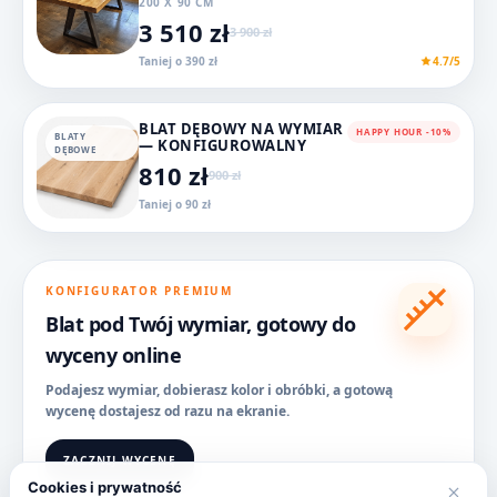
200 X 90 CM
3 510 zł
3 900 zł
Taniej o 390 zł
4.7/5
BLAT DĘBOWY NA WYMIAR
HAPPY HOUR -10%
BLATY
— KONFIGUROWALNY
DĘBOWE
810 zł
900 zł
Taniej o 90 zł
KONFIGURATOR PREMIUM
Blat pod Twój wymiar, gotowy do
wyceny online
Podajesz wymiar, dobierasz kolor i obróbki, a gotową
wycenę dostajesz od razu na ekranie.
ZACZNIJ WYCENĘ
Cookies i prywatność