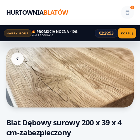
0
HURTOWNIA
BLATÓW
🔥 PROMOCJA NOCNA -10%
02:29:52
HAPPY HOUR
KOPIUJ
Kod PROMKA10
Blat Dębowy surowy 200 x 39 x 4
cm-zabezpieczony