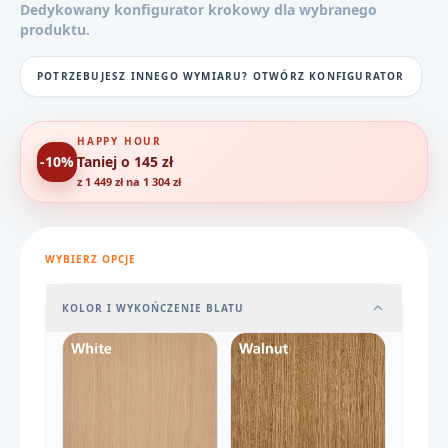
Dedykowany konfigurator krokowy dla wybranego
produktu.
POTRZEBUJESZ INNEGO WYMIARU? OTWÓRZ KONFIGURATOR
HAPPY HOUR
-10%
Taniej o 145 zł
z 1 449 zł na 1 304 zł
WYBIERZ OPCJE
KOLOR I WYKOŃCZENIE BLATU