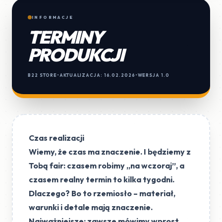
INFORMACJE
TERMINY
PRODUKCJI
B22 STORE
•
AKTUALIZACJA: 16.02.2026
•
WERSJA 1.0
Czas realizacji
Wiemy, że czas ma znaczenie. I będziemy z
Tobą fair:
czasem robimy „na wczoraj”, a
czasem realny termin to kilka tygodni
.
Dlaczego? Bo to rzemiosło – materiał,
warunki i detale mają znaczenie.
Najważniejsze:
zawsze mówimy wprost,