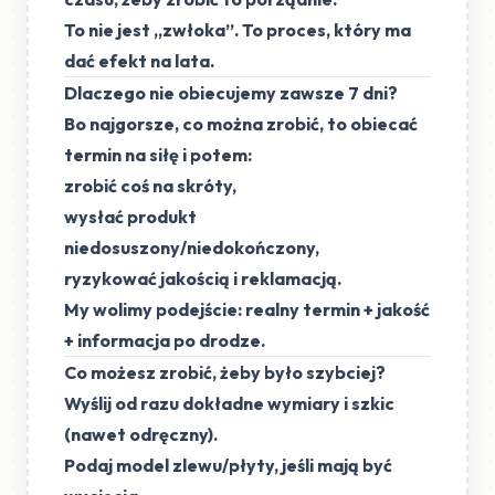
To nie jest „zwłoka”. To
proces, który ma
dać efekt na lata
.
Dlaczego nie obiecujemy zawsze 7 dni?
Bo najgorsze, co można zrobić, to obiecać
termin na siłę i potem:
zrobić coś na skróty,
wysłać produkt
niedosuszony/niedokończony,
ryzykować jakością i reklamacją.
My wolimy podejście:
realny termin + jakość
+ informacja po drodze
.
Co możesz zrobić, żeby było szybciej?
Wyślij od razu
dokładne wymiary
i szkic
(nawet odręczny).
Podaj model zlewu/płyty, jeśli mają być