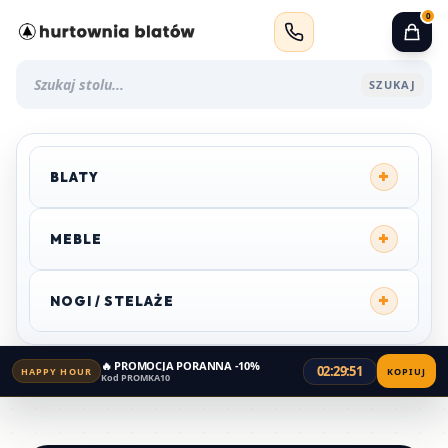
0
SZUKAJ
+
BLATY
+
MEBLE
+
NOGI / STELAŻE
🔥 PROMOCJA PORANNA -10%
02:29:51
HAPPY HOUR
KOPIUJ
Kod PROMKA10