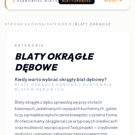
BLATYOKRĄGŁE
GŁĘBOKOŚĆ BLATU
WYBIERZ
STRONA GŁÓWNA
/
KATEGORIE
/
BLATY OKRĄGŁE
KATEGORIA
BLATY OKRĄGŁE
DĘBOWE
Kiedy warto wybrać okrągły blat dębowy?
BLATY OKRĄGŁE DĘBOWE | HURTOWNIA
BLATÓW DĘBOWYCH
Blaty okrągłe z dębu sprawdzą się przy stołach
kawowych, jadalnianych i wyspach kuchennych, gdzie
liczy się miękkie wykończenie krawędzi i czytelna forma.
W ofercie mamy okrągłe tarcze w typowych średnicach
oraz możliwość wycięcia pod Twój projekt — z wyborem
grubości, usłojenia i zabezpieczenia powierzchni