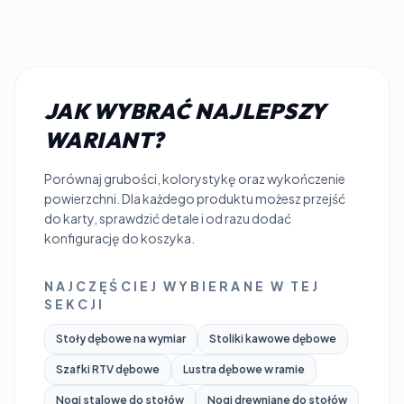
JAK WYBRAĆ NAJLEPSZY
WARIANT?
Porównaj grubości, kolorystykę oraz wykończenie
powierzchni. Dla każdego produktu możesz przejść
do karty, sprawdzić detale i od razu dodać
konfigurację do koszyka.
NAJCZĘŚCIEJ WYBIERANE W TEJ
SEKCJI
Stoły dębowe na wymiar
Stoliki kawowe dębowe
Szafki RTV dębowe
Lustra dębowe w ramie
Nogi stalowe do stołów
Nogi drewniane do stołów