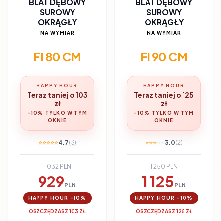
BLAT DĘBOWY
BLAT DĘBOWY
SUROWY
SUROWY
OKRĄGŁY
OKRĄGŁY
NA WYMIAR
NA WYMIAR
FI 80 CM
FI 90 CM
HAPPY HOUR
HAPPY HOUR
Teraz taniej o 103
Teraz taniej o 125
zł
zł
-10% TYLKO W TYM
-10% TYLKO W TYM
OKNIE
OKNIE
⭐
⭐
⭐
⭐
⭐
4.7
(3)
⭐
⭐
⭐
⭐
⭐
3.0
(2)
1 032 PLN
1 250 PLN
929
1 125
PLN
PLN
HAPPY HOUR -10%
HAPPY HOUR -10%
OSZCZĘDZASZ 103 ZŁ
OSZCZĘDZASZ 125 ZŁ