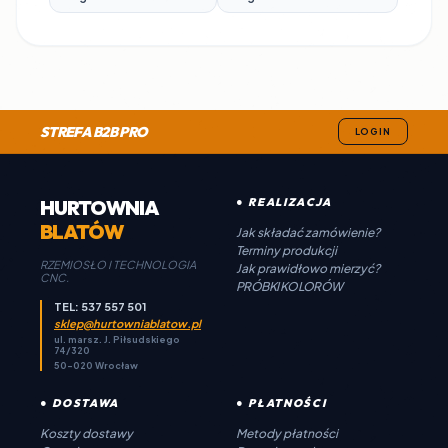
STREFA B2B PRO
LOGIN
HURTOWNIA
● REALIZACJA
BLATÓW
Jak składać zamówienie?
Terminy produkcji
RZEMIOSŁO I TECHNOLOGIA
Jak prawidłowo mierzyć?
CNC.
PRÓBKI KOLORÓW
TEL: 537 557 501
sklep@hurtowniablatow.pl
ul. marsz. J. Piłsudskiego
74/320
50-020 Wrocław
● DOSTAWA
● PŁATNOŚCI
Koszty dostawy
Metody płatności