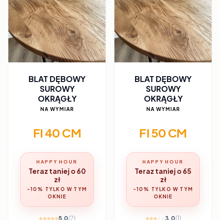
BLAT DĘBOWY
BLAT DĘBOWY
SUROWY
SUROWY
OKRĄGŁY
OKRĄGŁY
NA WYMIAR
NA WYMIAR
FI 40 CM
FI 50 CM
HAPPY HOUR
HAPPY HOUR
Teraz taniej o 60
Teraz taniej o 65
zł
zł
-10% TYLKO W TYM
-10% TYLKO W TYM
OKNIE
OKNIE
⭐
⭐
⭐
⭐
⭐
5.0
(2)
⭐
⭐
⭐
⭐
⭐
3.0
(1)