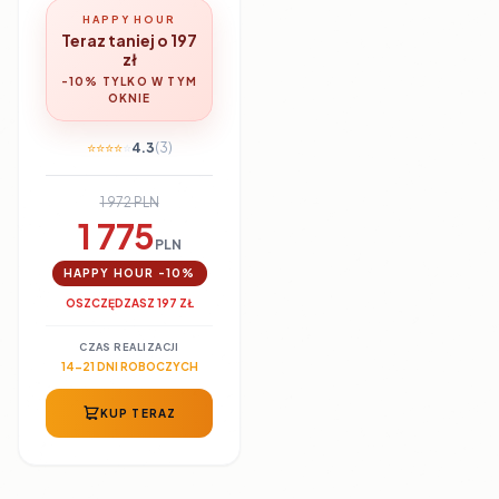
HAPPY HOUR
Teraz taniej o 197
zł
-10% TYLKO W TYM
OKNIE
⭐
⭐
⭐
⭐
⭐
4.3
(3)
1 972 PLN
1 775
PLN
HAPPY HOUR -10%
OSZCZĘDZASZ 197 ZŁ
CZAS REALIZACJI
14-21 DNI ROBOCZYCH
KUP TERAZ