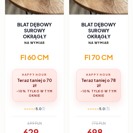
BLAT DĘBOWY
BLAT DĘBOWY
SUROWY
SUROWY
OKRĄGŁY
OKRĄGŁY
NA WYMIAR
NA WYMIAR
FI 60 CM
FI 70 CM
HAPPY HOUR
HAPPY HOUR
Teraz taniej o 70
Teraz taniej o 78
zł
zł
-10% TYLKO W TYM
-10% TYLKO W TYM
OKNIE
OKNIE
⭐
⭐
⭐
⭐
⭐
5.0
(1)
⭐
⭐
⭐
⭐
⭐
5.0
(3)
699 PLN
775 PLN
629
698