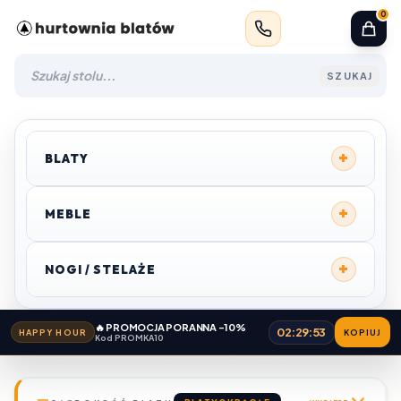
0
SZUKAJ
+
BLATY
+
MEBLE
+
NOGI / STELAŻE
🔥 PROMOCJA PORANNA -10%
02:29:52
HAPPY HOUR
KOPIUJ
Kod PROMKA10