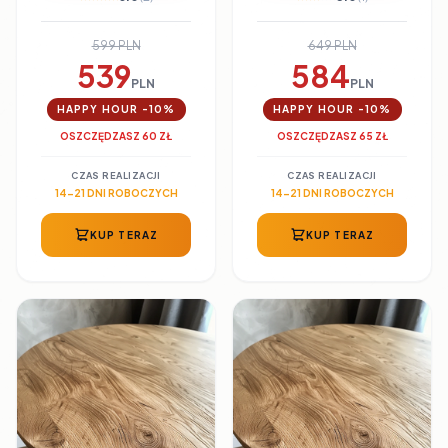
599 PLN
649 PLN
539
584
PLN
PLN
HAPPY HOUR -10%
HAPPY HOUR -10%
OSZCZĘDZASZ 60 ZŁ
OSZCZĘDZASZ 65 ZŁ
CZAS REALIZACJI
CZAS REALIZACJI
14-21 DNI ROBOCZYCH
14-21 DNI ROBOCZYCH
KUP TERAZ
KUP TERAZ