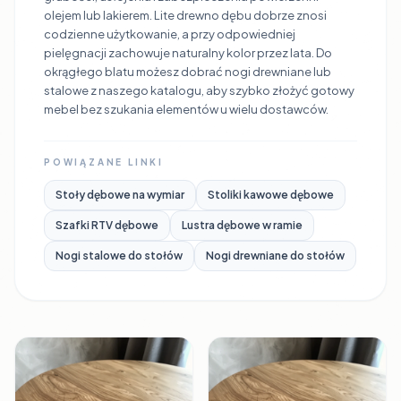
olejem lub lakierem. Lite drewno dębu dobrze znosi
codzienne użytkowanie, a przy odpowiedniej
pielęgnacji zachowuje naturalny kolor przez lata. Do
okrągłego blatu możesz dobrać nogi drewniane lub
stalowe z naszego katalogu, aby szybko złożyć gotowy
mebel bez szukania elementów u wielu dostawców.
POWIĄZANE LINKI
Stoły dębowe na wymiar
Stoliki kawowe dębowe
Szafki RTV dębowe
Lustra dębowe w ramie
Nogi stalowe do stołów
Nogi drewniane do stołów