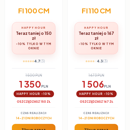
FI 100 CM
FI 110 CM
HAPPY HOUR
HAPPY HOUR
Teraz taniej o 150
Teraz taniej o 167
zł
zł
-10% TYLKO W TYM
-10% TYLKO W TYM
OKNIE
OKNIE
⭐
⭐
⭐
⭐
⭐
4.7
(3)
⭐
⭐
⭐
⭐
⭐
4.3
(3)
1 500 PLN
1 673 PLN
1 350
1 506
PLN
PLN
HAPPY HOUR -10%
HAPPY HOUR -10%
OSZCZĘDZASZ 150 ZŁ
OSZCZĘDZASZ 167 ZŁ
CZAS REALIZACJI
CZAS REALIZACJI
14-21 DNI ROBOCZYCH
14-21 DNI ROBOCZYCH