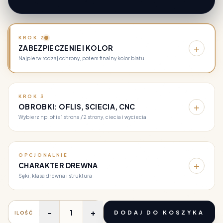
KROK 2
+
ZABEZPIECZENIE I KOLOR
Najpierw rodzaj ochrony, potem finalny kolor blatu
KROK 3
+
OBROBKI: OFLIS, SCIECIA, CNC
Wybierz np. oflis 1 strona / 2 strony, ciecia i wyciecia
OPCJONALNIE
+
CHARAKTER DREWNA
Sęki, klasa drewna i struktura
-
+
DODAJ DO KOSZYKA
ILOŚĆ