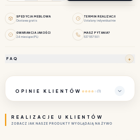
SPEDYCJA MEBLOWA
TERMIN REALIZACJI
Dostawa gratis
Ustalany indywidualnie
GWARANCJA JAKOŚCI
MASZ PYTANIA?
24 miesiące (PL)
537 557 501
+
FAQ
OPINIE KLIENTÓW
⭐
⭐
⭐
⭐
⭐
(1)
REALIZACJE U KLIENTÓW
ZOBACZ JAK NASZE PRODUKTY WYGLĄDAJĄ NA ŻYWO