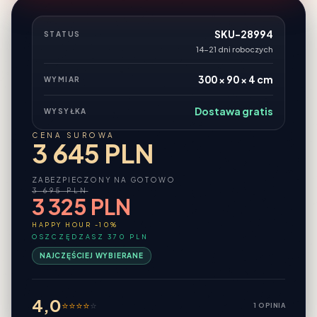
SKU-28994
STATUS
14-21 dni roboczych
300 × 90 × 4 cm
WYMIAR
Dostawa gratis
WYSYŁKA
CENA SUROWA
3 645 PLN
ZABEZPIECZONY NA GOTOWO
3 695 PLN
3 325 PLN
HAPPY HOUR -10%
OSZCZĘDZASZ 370 PLN
NAJCZĘŚCIEJ WYBIERANE
4,0
⭐
⭐
⭐
⭐
⭐
1 OPINIA