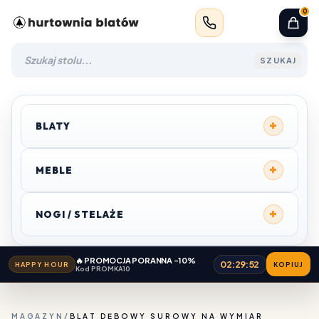
0
SZUKAJ
+
BLATY
+
MEBLE
+
NOGI / STELAŻE
🔥 PROMOCJA PORANNA -10%
02:29:52
HAPPY HOUR
KOPIUJ
Kod PROMKA10
MAGAZYN
/
BLAT DĘBOWY SUROWY NA WYMIAR