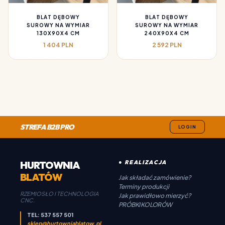
BLAT DĘBOWY
BLAT DĘBOWY
SUROWY NA WYMIAR
SUROWY NA WYMIAR
130X90X4 CM
240X90X4 CM
1 404 PLN
2 592 PLN
STREFA B2B PRO
LOGIN
HURTOWNIA
● REALIZACJA
BLATÓW
Jak składać zamówienie?
Terminy produkcji
RZEMIOSŁO I TECHNOLOGIA
Jak prawidłowo mierzyć?
CNC.
PRÓBKI KOLORÓW
TEL: 537 557 501
sklep@hurtowniablatow.pl