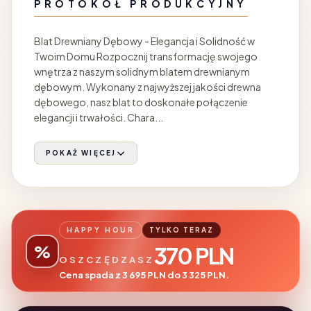
PROTOKÓŁ PRODUKCYJNY
Blat Drewniany Dębowy - Elegancja i Solidność w
Twoim Domu Rozpocznij transformację swojego
wnętrza z naszym solidnym blatem drewnianym
dębowym. Wykonany z najwyższej jakości drewna
dębowego, nasz blat to doskonałe połączenie
elegancji i trwałości. Chara...
POKAŻ WIĘCEJ
HAPPY HOUR
TYLKO TERAZ
%
370 PLN
OSZCZĘDZASZ
Cena spada z 3 695 PLN do 3 325 PLN.