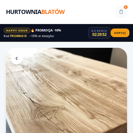
0
HURTOWNIA
BLATÓW
🔥 PROMOCJA -10%
HAPPY HOUR
DO KOŃCA
KOPIUJ
02:29:51
Kod
PROMKA10
· −10% w koszyku