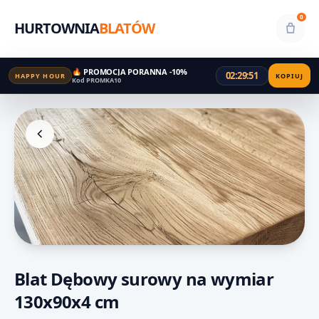
0
HURTOWNIA
BLATÓW
🔥 PROMOCJA PORANNA -10%
02:29:51
HAPPY HOUR
KOPIUJ
Kod PROMKA10
Blat Dębowy surowy na wymiar
130x90x4 cm