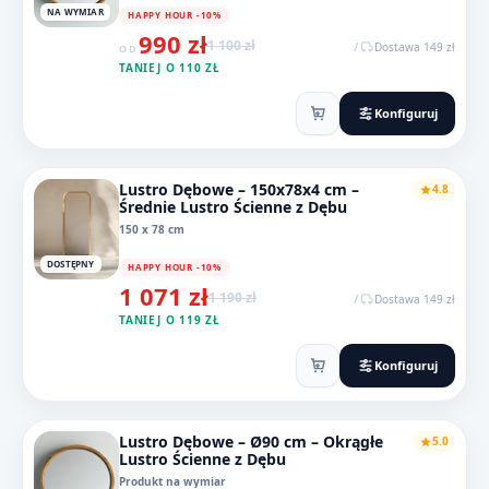
NA WYMIAR
HAPPY HOUR -10%
990 zł
1 100 zł
/
Dostawa 149 zł
OD
TANIEJ O 110 ZŁ
Konfiguruj
Lustro Dębowe – 150x78x4 cm –
4.8
Średnie Lustro Ścienne z Dębu
150 x 78 cm
DOSTĘPNY
HAPPY HOUR -10%
1 071 zł
1 190 zł
/
Dostawa 149 zł
TANIEJ O 119 ZŁ
Konfiguruj
Lustro Dębowe – Ø90 cm – Okrągłe
5.0
Lustro Ścienne z Dębu
Produkt na wymiar