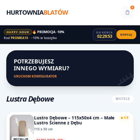
0
HURTOWNIA
BLATÓW
🔥 PROMOCJA -10%
HAPPY HOUR
DO KOŃCA
KOPIUJ
02:29:53
Kod
PROMKA10
· −10% w koszyku
POTRZEBUJESZ
INNEGO WYMIARU?
URUCHOM KONFIGURATOR
Lustra Dębowe
WSTECZ
Lustro Dębowe – 115x50x4 cm – Małe
4.8
Lustro Ścienne z Dębu
115 x 50 cm
BESTSELLER
HAPPY HOUR -10%