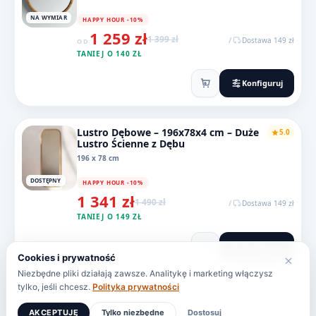
NA WYMIAR
HAPPY HOUR -10%
1 259 zł
1 399 zł
/
Dostawa 149 zł
OD
TANIEJ O 140 ZŁ
Konfiguruj
Lustro Dębowe – 196x78x4 cm – Duże
5.0
Lustro Ścienne z Dębu
196 x 78 cm
DOSTĘPNY
HAPPY HOUR -10%
1 341 zł
1 490 zł
/
Dostawa 149 zł
TANIEJ O 149 ZŁ
Konfiguruj
Cookies i prywatność
Niezbędne pliki działają zawsze. Analitykę i marketing włączysz
tylko, jeśli chcesz.
Polityka prywatności
AKCEPTUJĘ
Tylko niezbędne
Dostosuj