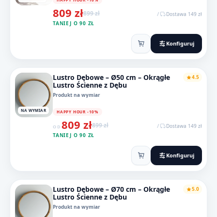
809 zł
899 zł
/
Dostawa 149 zł
TANIEJ O 90 ZŁ
Konfiguruj
Lustro Dębowe – Ø50 cm – Okrągłe
4.5
Lustro Ścienne z Dębu
Produkt na wymiar
NA WYMIAR
HAPPY HOUR -10%
809 zł
899 zł
/
Dostawa 149 zł
OD
TANIEJ O 90 ZŁ
Konfiguruj
Lustro Dębowe – Ø70 cm – Okrągłe
5.0
Lustro Ścienne z Dębu
Produkt na wymiar