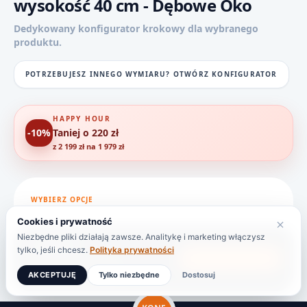
wysokość 40 cm - Dębowe Oko
Dedykowany konfigurator krokowy dla wybranego
produktu.
POTRZEBUJESZ INNEGO WYMIARU? OTWÓRZ KONFIGURATOR
HAPPY HOUR
-10%
Taniej o 220 zł
z 2 199 zł na 1 979 zł
WYBIERZ OPCJE
Cookies i prywatność
Niezbędne pliki działają zawsze. Analitykę i marketing włączysz
1 979 zł
tylko, jeśli chcesz.
Polityka prywatności
DODAJ DO KOSZYKA
HAPPY HOUR: -220 ZŁ
AKCEPTUJĘ
Tylko niezbędne
Dostosuj
Cena brutto
|
Dostawa 149 zł