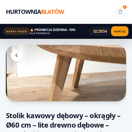
0
HURTOWNIA
BLATÓW
🔥 PROMOCJA DZIENNA -10%
02:29:53
HAPPY HOUR
KOPIUJ
Kod PROMKA10
Stolik kawowy dębowy – okrągły –
Ø60 cm – lite drewno dębowe –