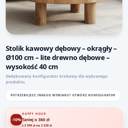
Stolik kawowy dębowy – okrągły –
Ø100 cm – lite drewno dębowe –
wysokość 40 cm
Dedykowany konfigurator krokowy dla wybranego
produktu.
POTRZEBUJESZ INNEGO WYMIARU? OTWÓRZ KONFIGURATOR
HAPPY HOUR
-10%
Taniej o 360 zł
z 3 599 zł na 3 239 zł