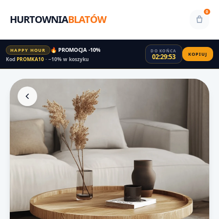
0
HURTOWNIA
BLATÓW
🔥 PROMOCJA -10%
HAPPY HOUR
DO KOŃCA
KOPIUJ
02:29:53
Kod
PROMKA10
· −10% w koszyku