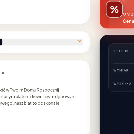
%
OSZ
Cena
STATUS
WYMIAR
NY
WYSYŁKA
dność w Twoim Domu Rozpocznij
solidnym blatem drewnianym dębowym.
owego, nasz blat to doskonałe