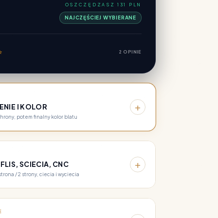
OSZCZĘDZASZ 131 PLN
NAJCZĘŚCIEJ WYBIERANE
⭐
2 OPINIE
+
ENIE I KOLOR
hrony, potem finalny kolor blatu
+
LIS, SCIECIA, CNC
strona / 2 strony, ciecia i wyciecia
E