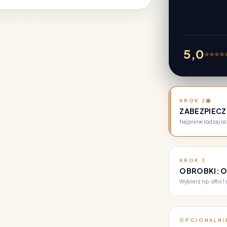
5,0
⭐
⭐
⭐
⭐
KROK 2
ZABEZPIECZ
Najpierw rodzaj oc
KROK 3
OBROBKI: OF
Wybierz np. oflis 1 
OPCJONALNI