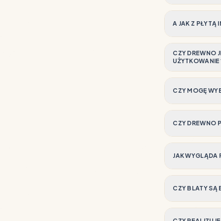
A JAK Z PŁYTĄ
CZY DREWNO J
UŻYTKOWANIE
CZY MOGĘ WYB
CZY DREWNO 
JAK WYGLĄDA 
CZY BLATY SĄ
CZY REALIZUJ