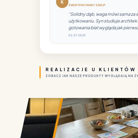
K
ZWERYFIKOWANY ZAKUP
"Solidny dąb, waga mówi sama za s
użytkowaniu. Syn studiuje architek
gotowania blat wygląda jak pierws
02.07.2025
REALIZACJE U KLIENTÓW
ZOBACZ JAK NASZE PRODUKTY WYGLĄDAJĄ NA 
LITY 