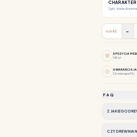
CHARAKTER
Sęki, klasa drewna
-
ILOŚĆ
SPEDYCJA ME
149 zł
GWARANCJA JA
24 miesiące (PL)
FAQ
Z JAKIEGO DR
CZY DREWNIANY