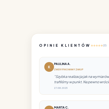
OPINIE KLIENTÓW
⭐
⭐
⭐
⭐
⭐
(2)
PAULINA A.
K
ZWERYFIKOWANY ZAKUP
"Szybka realizacja jak na wymiar
trafiliśmy w punkt. Na pewno wróci
27.08.2025
MARTA C.