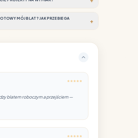
 GOTOWY MÓJ BLAT? JAK PRZEBIEGA
+
⭐ ⭐ ⭐ ⭐ ⭐
ędzy blatem roboczym a przejściem —
⭐ ⭐ ⭐ ⭐ ⭐