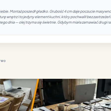
iebie. Montaż poszedł gładko. Grubość 4 cm daje poczucie masywnośc
turę wnętrz i to jedyny element kuchni, który pochwalił bez zastrze
zego dnia — olej trzyma się świetnie. Gdybym miała zamawiać drugi ra
ŻYWO
• DESI