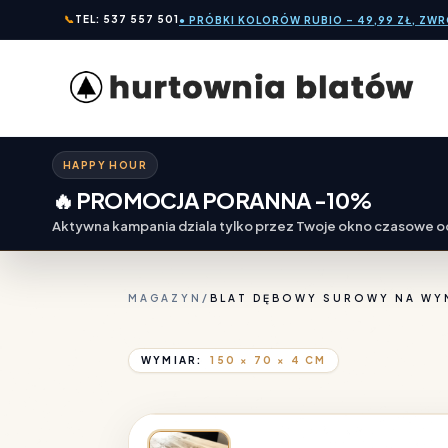
📞
TEL: 537 557 501
● PRÓBKI KOLORÓW RUBIO – 49,99 ZŁ, ZW
HAPPY HOUR
🔥 PROMOCJA PORANNA -10%
Aktywna kampania dziala tylko przez Twoje okno czasowe od
MAGAZYN
/
BLAT DĘBOWY SUROWY NA WY
WYMIAR:
150 × 70 × 4 CM
PRODUKT POLSKI
INDUSTRIAL