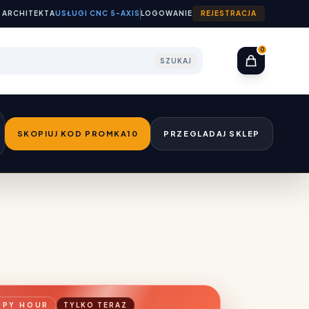
 ARCHITEKTA
USŁUGI CNC 5-AXIS
LOGOWANIE
REJESTRACJA
0
SZUKAJ
SKOPIUJ KOD PROMKA10
PRZEGLADAJ SKLEP
PPY HOUR
TYLKO TERAZ