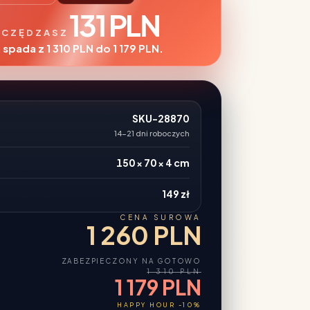
131 PLN
CZĘDZASZ
 spada z 1 310 PLN do 1 179 PLN.
SKU-28870
14-21 dni roboczych
150 × 70 × 4 cm
149 zł
CENA SUROWA
1 260 PLN
ZABEZPIECZONY NA GOTOWO
1 310 PLN
1 179 PLN
HAPPY HOUR -10%