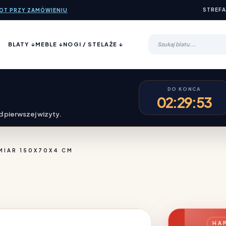
STREFA
ROT PRZY ZAMÓWIENIU
BLATY ↓
MEBLE ↓
NOGI / STELAŻE ↓
DO KONCA
02:29:52
 pierwszej wizyty.
MIAR 150X70X4 CM
POWIĘKSZ
HA