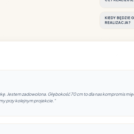
KIEDY BĘDZIE
REALIZACJA?
ówkę. Jestem zadowolona. Głębokość 70 cm to dla nas kompromis mi
my przy kolejnym projekcie."