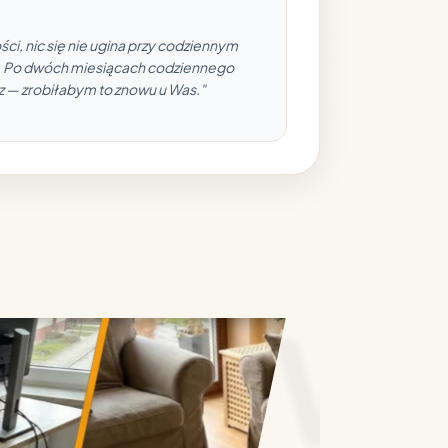
i, nic się nie ugina przy codziennym
żeń. Po dwóch miesiącach codziennego
z — zrobiłabym to znowu u Was."
GN • 