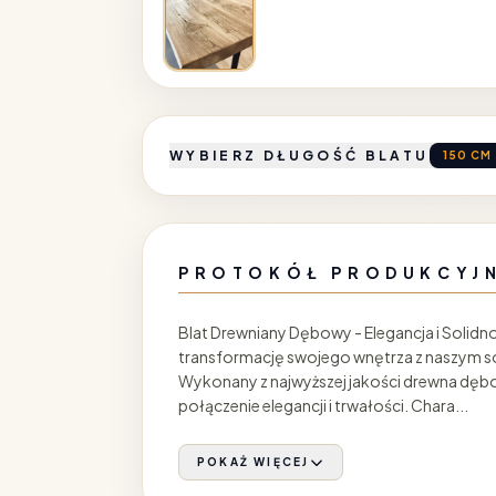
WYBIERZ DŁUGOŚĆ BLATU
150 CM
PROTOKÓŁ PRODUKCYJ
Blat Drewniany Dębowy - Elegancja i Soli
transformację swojego wnętrza z naszym 
Wykonany z najwyższej jakości drewna dęb
połączenie elegancji i trwałości. Chara...
POKAŻ WIĘCEJ