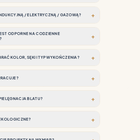
+
 INDUKCYJNĄ / ELEKTRYCZNĄ / GAZOWĄ?
EST ODPORNE NA CODZIENNE
+
?
+
RAĆ KOLOR, SĘKI I TYP WYKOŃCZENIA?
+
PRACUJE?
+
PIELĘGNACJA BLATU?
+
 EKOLOGICZNE?
+
ECIE PROJEKTY NA WYMIAR?