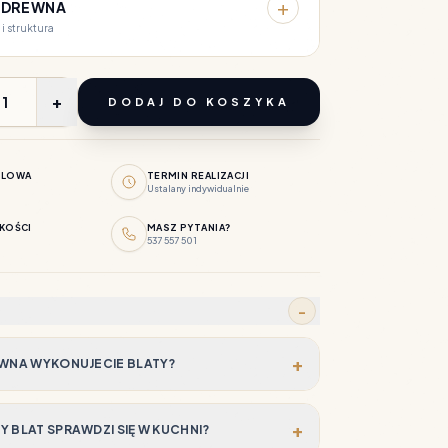
+
 DREWNA
 i struktura
+
DODAJ DO KOSZYKA
BLOWA
TERMIN REALIZACJI
Ustalany indywidualnie
KOŚCI
MASZ PYTANIA?
537 557 501
−
+
EWNA WYKONUJECIE BLATY?
+
 BLAT SPRAWDZI SIĘ W KUCHNI?