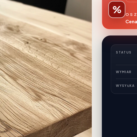
%
OSZ
Cena
STATUS
WYMIAR
WYSYŁKA