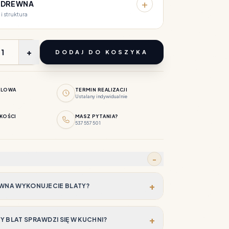
+
 DREWNA
 i struktura
+
DODAJ DO KOSZYKA
BLOWA
TERMIN REALIZACJI
Ustalany indywidualnie
KOŚCI
MASZ PYTANIA?
537 557 501
−
+
EWNA WYKONUJECIE BLATY?
+
 BLAT SPRAWDZI SIĘ W KUCHNI?