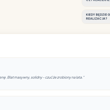
KIEDY BĘDZIE
REALIZACJA?
nę. Blat masywny, solidny - czuć że zrobiony na lata."