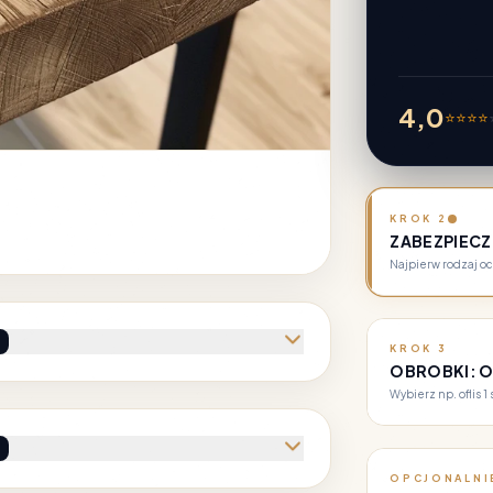
4,0
⭐
⭐
⭐
⭐
KROK 2
ZABEZPIECZ
Najpierw rodzaj oc
KROK 3
OBROBKI: OF
Wybierz np. oflis 1 
OPCJONALNI