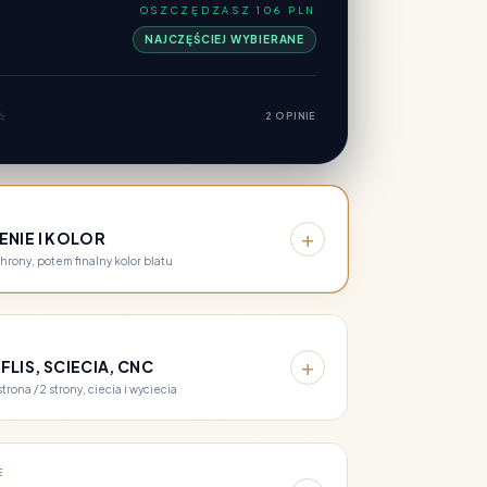
OSZCZĘDZASZ 106 PLN
NAJCZĘŚCIEJ WYBIERANE
⭐
2 OPINIE
+
ENIE I KOLOR
hrony, potem finalny kolor blatu
+
LIS, SCIECIA, CNC
strona / 2 strony, ciecia i wyciecia
E