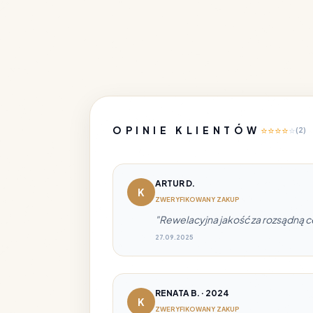
OPINIE KLIENTÓW
⭐
⭐
⭐
⭐
⭐
(2)
ARTUR D.
K
ZWERYFIKOWANY ZAKUP
"Rewelacyjna jakość za rozsądną ce
27.09.2025
RENATA B. · 2024
K
ZWERYFIKOWANY ZAKUP