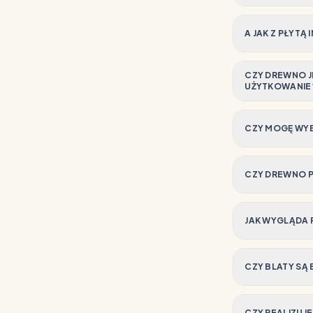
A JAK Z PŁYTĄ
CZY DREWNO J
UŻYTKOWANIE
CZY MOGĘ WYB
CZY DREWNO 
JAK WYGLĄDA 
CZY BLATY SĄ
CZY REALIZUJ