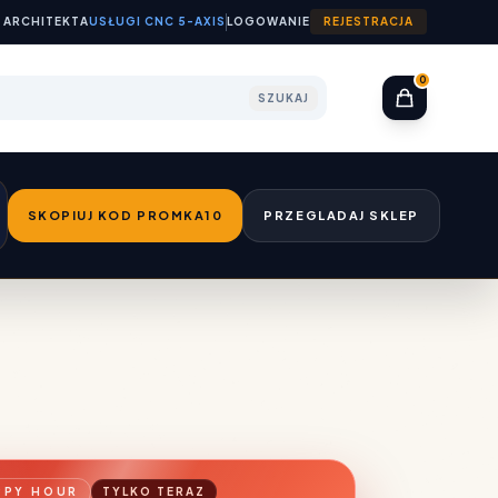
 ARCHITEKTA
USŁUGI CNC 5-AXIS
LOGOWANIE
REJESTRACJA
0
SZUKAJ
SKOPIUJ KOD PROMKA10
PRZEGLADAJ SKLEP
PPY HOUR
TYLKO TERAZ