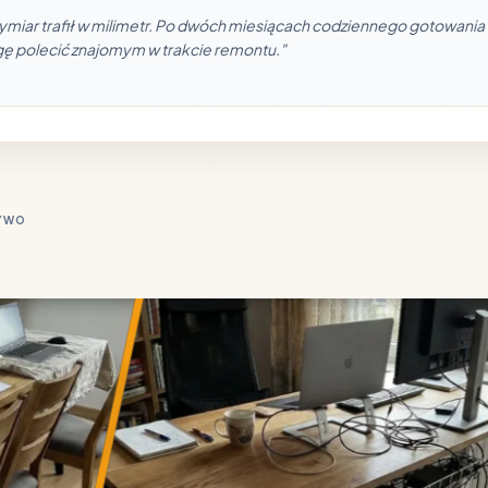
ar trafił w milimetr. Po dwóch miesiącach codziennego gotowania b
gę polecić znajomym w trakcie remontu."
ŻYWO
• DESI