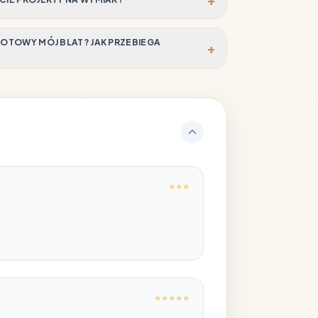
 GOTOWY MÓJ BLAT? JAK PRZEBIEGA
+
⭐ ⭐ ⭐
⭐ ⭐ ⭐ ⭐ ⭐