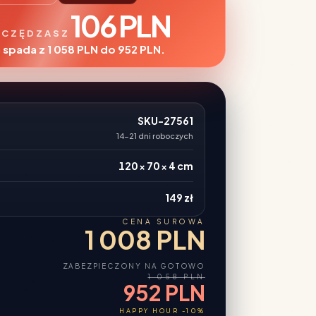
106 PLN
CZĘDZASZ
 spada z 1 058 PLN do 952 PLN.
SKU-27561
14-21 dni roboczych
120 × 70 × 4 cm
149 zł
CENA SUROWA
1 008 PLN
ZABEZPIECZONY NA GOTOWO
1 058 PLN
952 PLN
HAPPY HOUR -10%