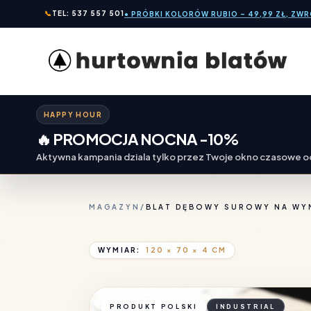
📞
TEL: 537 557 501
● PRÓBKI KOLORÓW RUBIO – 49,99 ZŁ, ZW
HAPPY HOUR
🔥 PROMOCJA NOCNA -10%
Aktywna kampania dziala tylko przez Twoje okno czasowe od
MAGAZYN
/
BLAT DĘBOWY SUROWY NA WY
WYMIAR:
120 × 70 × 4 CM
PRODUKT POLSKI
INDUSTRIAL