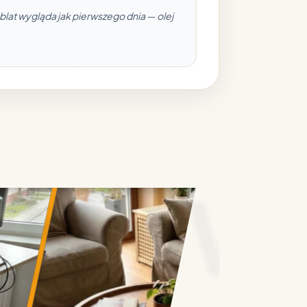
lat wygląda jak pierwszego dnia — olej
GN • 