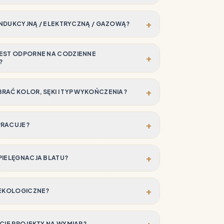
+
 INDUKCYJNĄ / ELEKTRYCZNĄ / GAZOWĄ?
EST ODPORNE NA CODZIENNE
+
?
+
RAĆ KOLOR, SĘKI I TYP WYKOŃCZENIA?
+
PRACUJE?
+
PIELĘGNACJA BLATU?
+
 EKOLOGICZNE?
+
ECIE PROJEKTY NA WYMIAR?