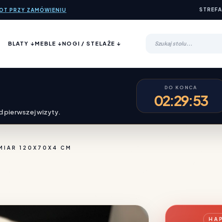
STREFA
ROT PRZY ZAMÓWIENIU
BLATY ↓
MEBLE ↓
NOGI / STELAŻE ↓
DO KONCA
02:29:51
 pierwszej wizyty.
MIAR 120X70X4 CM
HA