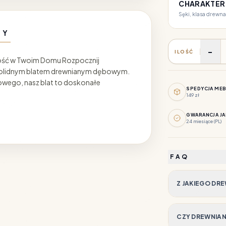
CHARAKTER
Sęki, klasa drewna
NY
-
ILOŚĆ
dność w Twoim Domu Rozpocznij
solidnym blatem drewnianym dębowym.
owego, nasz blat to doskonałe
SPEDYCJA ME
149 zł
GWARANCJA JA
24 miesiące (PL)
FAQ
Z JAKIEGO DR
CZY DREWNIANY