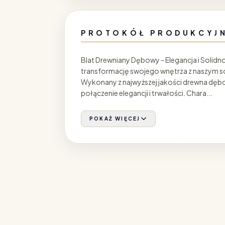
PROTOKÓŁ PRODUKCYJ
Blat Drewniany Dębowy - Elegancja i Soli
transformację swojego wnętrza z naszym 
Wykonany z najwyższej jakości drewna dęb
połączenie elegancji i trwałości. Chara...
POKAŻ WIĘCEJ