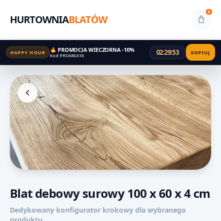
0
HURTOWNIA
BLATÓW
🔥 PROMOCJA WIECZORNA -10%
02:29:52
HAPPY HOUR
KOPIUJ
Kod PROMKA10
Blat debowy surowy 100 x 60 x 4 cm
Dedykowany konfigurator krokowy dla wybranego
produktu.