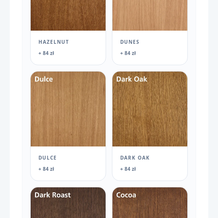
HAZELNUT
DUNES
+ 84 zł
+ 84 zł
DULCE
DARK OAK
+ 84 zł
+ 84 zł