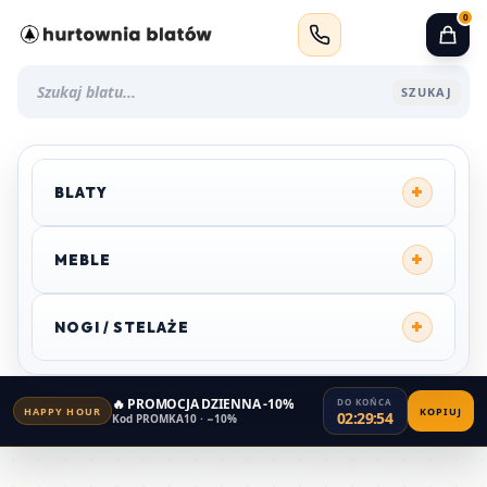
0
SZUKAJ
+
BLATY
+
MEBLE
+
NOGI / STELAŻE
🔥 PROMOCJA DZIENNA -10%
DO KOŃCA
HAPPY HOUR
KOPIUJ
02:29:54
Kod PROMKA10 · −10%