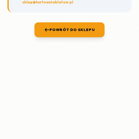
sklep@hurtowniablatow.pl
POWRÓT DO SKLEPU