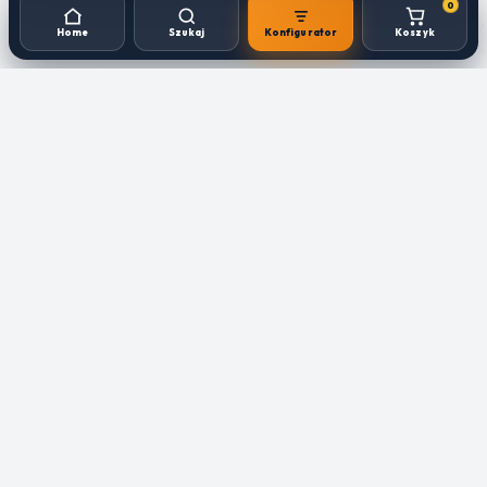
0
Home
Szukaj
Konfigurator
Koszyk
STREFA B2B PRO
LOGIN
HURTOWNIA
● REALIZACJA
BLATÓW
Jak składać zamówienie?
Terminy produkcji
RZEMIOSŁO I TECHNOLOGIA
Jak prawidłowo mierzyć?
CNC.
PRÓBKI KOLORÓW
TEL: 537 557 501
sklep@hurtowniablatow.pl
ul. marsz. J. Piłsudskiego
74/320
50-020 Wrocław
● DOSTAWA
● PŁATNOŚCI
Koszty dostawy
Metody płatności
Czas dostawy
Dane do przelewu