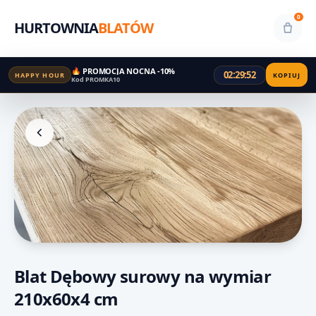
0
HURTOWNIA
BLATÓW
🔥 PROMOCJA NOCNA -10%
02:29:51
HAPPY HOUR
KOPIUJ
Kod PROMKA10
Blat Dębowy surowy na wymiar
210x60x4 cm